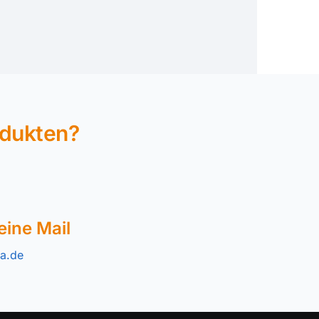
odukten?
eine Mail
a.de