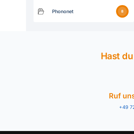
Phononet
8
Hast du
Ruf un
+49 7