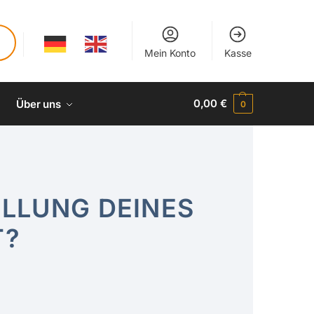
Mein Konto
Kasse
0,00
€
Über uns
0
ELLUNG DEINES
T?