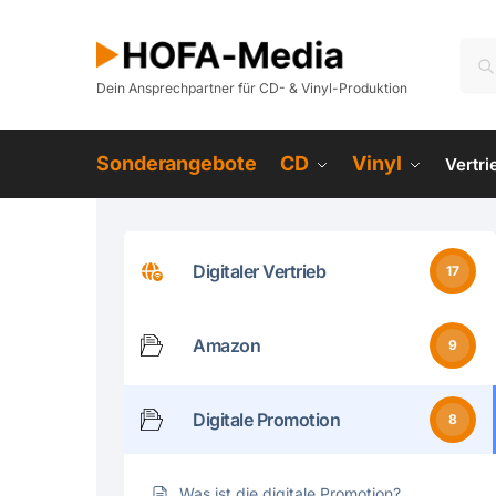
Dein Ansprechpartner für CD- & Vinyl-Produktion
Sonderangebote
CD
Vinyl
Vertr
Digitaler Vertrieb
17
Amazon
9
Digitale Promotion
8
Was ist die digitale Promotion?