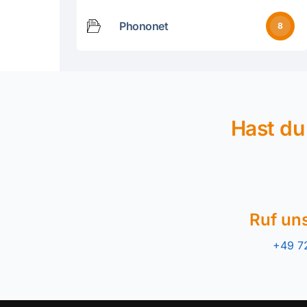
Phononet
8
Hast du
Ruf un
+49 7