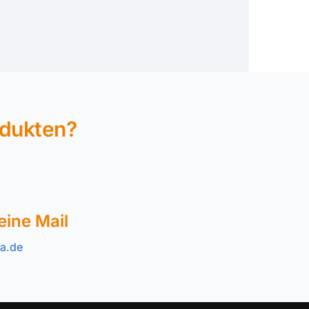
odukten?
eine Mail
a.de