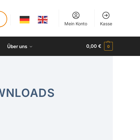
Mein Konto
Kasse
0,00
€
Über uns
0
OWNLOADS