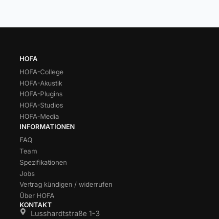
HOFA
HOFA-College
HOFA-Akustik
HOFA-Plugins
HOFA-Studios
HOFA-Media
INFORMATIONEN
FAQ
Team
Spezifikationen
Jobs
Vertrag kündigen / widerrufen
Über HOFA
KONTAKT
Lusshardtstraße 1-3