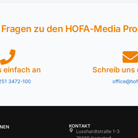
 Fragen zu den HOFA-Media Pr
s einfach an
Schreib uns 
251 3472-100
office@hof
KONTAKT
ONEN
Lusshardtstraße 1-3