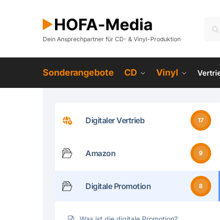
Dein Ansprechpartner für CD- & Vinyl-Produktion
Sonderangebote
CD
Vinyl
Vertr
Digitaler Vertrieb
17
Amazon
9
Digitale Promotion
8
Was ist die digitale Promotion?