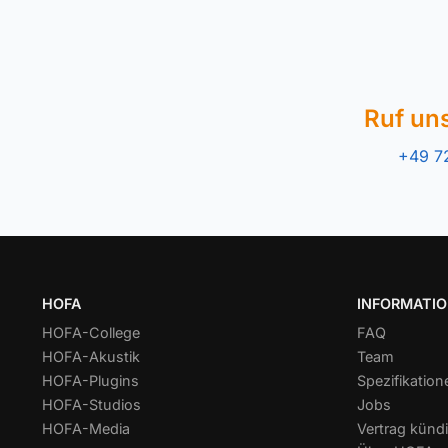
Ruf un
+49 7
HOFA
INFORMATI
HOFA-College
FAQ
HOFA-Akustik
Team
HOFA-Plugins
Spezifikation
HOFA-Studios
Jobs
HOFA-Media
Vertrag kündi