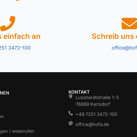
s einfach an
Schreib uns 
251 3472-100
office@hof
KONTAKT
ONEN
Lusshardtstraße 1-3
76689 Karlsdorf
+49 7251 3472-100
en
office@hofa.de
gen / widerrufen