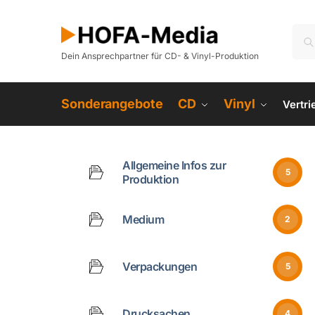
Dein Ansprechpartner für CD- & Vinyl-Produktion
Sonderangebote
CD
Vinyl
Vertr
Allgemeine Infos zur
5
Produktion
Medium
2
Verpackungen
5
Drucksachen
4