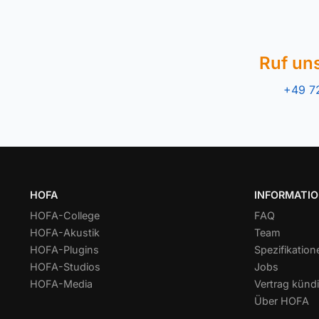
Ruf un
+49 7
HOFA
INFORMATI
HOFA-College
FAQ
HOFA-Akustik
Team
HOFA-Plugins
Spezifikation
HOFA-Studios
Jobs
HOFA-Media
Vertrag kündi
Über HOFA