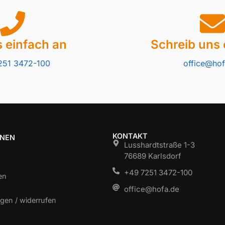
s einfach an
Schreib uns 
251 3472-100
office@hof
KONTAKT
ONEN
Lusshardtstraße 1-3
76689 Karlsdorf
+49 7251 3472-100
en
office@hofa.de
gen / widerrufen