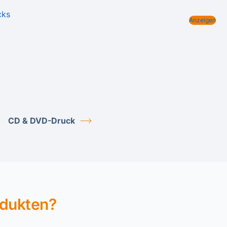
cks
Anzeigen
CD & DVD-Druck
odukten?