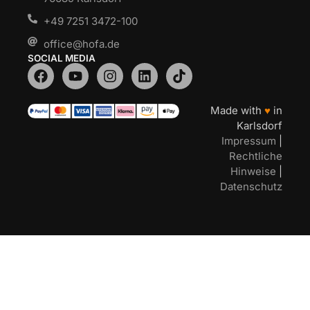
+49 7251 3472-100
office@hofa.de
SOCIAL MEDIA
Made with
♥
in
Karlsdorf
Impressum
|
Rechtliche
Hinweise
|
Datenschutz