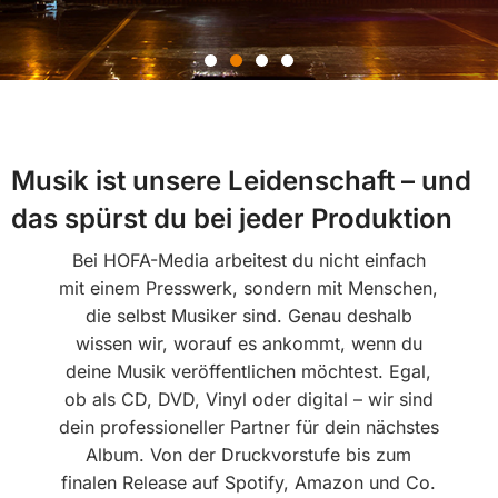
HOFA-Media
Musik ist unsere Leidenschaft – und
Aktuelle
das spürst du bei jeder Produktion
Sonderangebote
Bei HOFA-Media arbeitest du nicht einfach
mit einem Presswerk, sondern mit Menschen,
Verkaufsfertige Komplettprodukte
die selbst Musiker sind. Genau deshalb
so günstig wie nie!
wissen wir, worauf es ankommt, wenn du
deine Musik veröffentlichen möchtest. Egal,
ob als CD, DVD, Vinyl oder digital – wir sind
Mehr dazu
dein professioneller Partner für dein nächstes
Album. Von der Druckvorstufe bis zum
finalen Release auf Spotify, Amazon und Co.