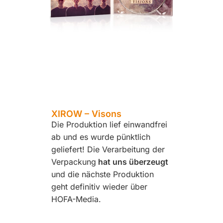
Wildes 
Wir hab
HOFA fe
Qualität
XIROW – Visons
Die Produktion lief einwandfrei
uns beso
ab und es wurde pünktlich
außerge
geliefert! Die Verarbeitung der
was die
Verpackung
hat uns überzeugt
angeht s
und die nächste Produktion
hat das 
geht definitiv wieder über
die mit
HOFA-Media.
haben, 
realisier