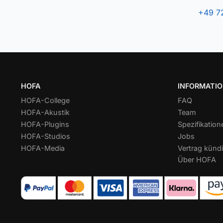
+49 7
HOFA
INFORMATI
HOFA-College
FAQ
HOFA-Akustik
Team
HOFA-Plugins
Spezifikation
HOFA-Studios
Jobs
HOFA-Media
Vertrag kündi
Über HOFA