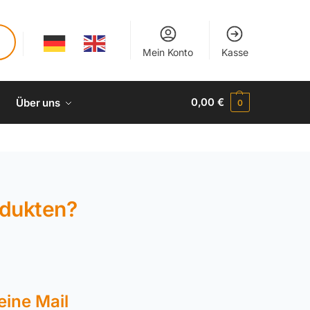
Mein Konto
Kasse
0,00
€
Über uns
0
odukten?
eine Mail