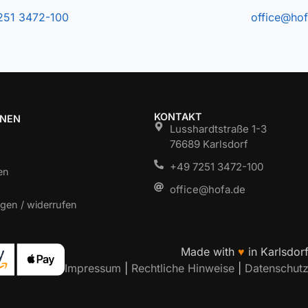
251 3472-100
office@hof
KONTAKT
ONEN
Lusshardtstraße 1-3
76689 Karlsdorf
+49 7251 3472-100
en
office@hofa.de
gen / widerrufen
Made with
♥
in Karlsdor
Impressum
|
Rechtliche Hinweise
|
Datenschut