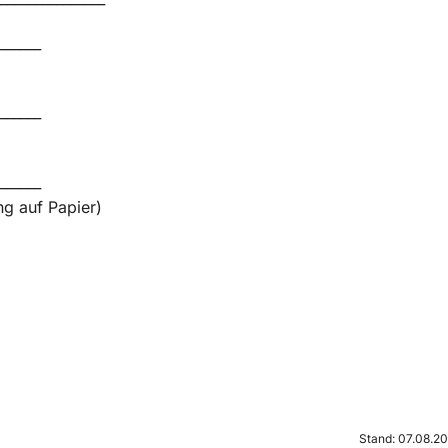
______
______
______
ng auf Papier)
Stand: 07.08.20