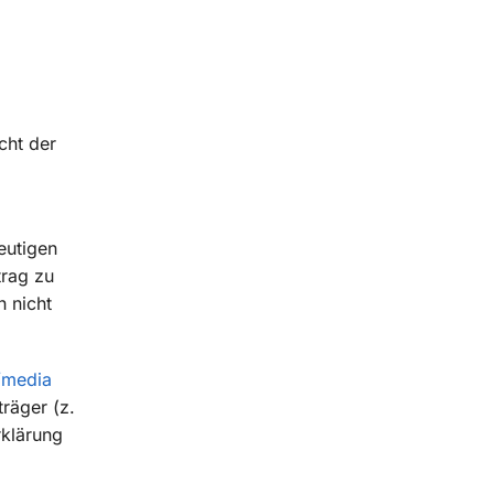
cht der
eutigen
trag zu
 nicht
/media
räger (z.
rklärung