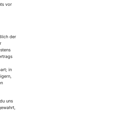
ts vor
ßlich der
r
estens
rtrags
rt; in
igern,
en
 du uns
gewahrt,