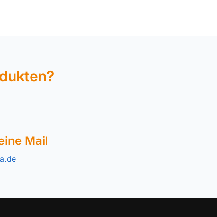
odukten?
eine Mail
a.de