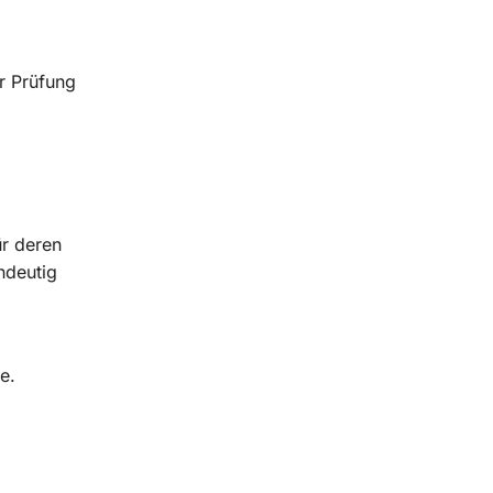
r Prüfung
ür deren
ndeutig
e.