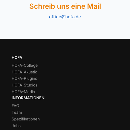
Schreib uns eine Mail
office@hofa.de
HOFA
HOFA-College
HOFA-Akustik
HOFA-Plugins
HOFA-Studios
HOFA-Media
INFORMATIONEN
FAQ
Team
Spezifikationen
Jobs