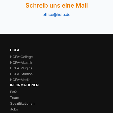
Schreib uns eine Mail
office@hofa.de
HOFA
HOFA-College
HOFA-Akustik
HOFA-Plugins
HOFA-Studios
HOFA-Media
INFORMATIONEN
FAQ
Team
Spezifikationen
Jobs