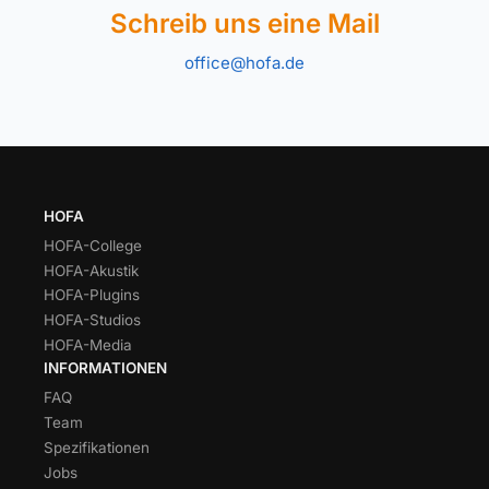
Schreib uns eine Mail
office@hofa.de
HOFA
HOFA-College
HOFA-Akustik
HOFA-Plugins
HOFA-Studios
HOFA-Media
INFORMATIONEN
FAQ
Team
Spezifikationen
Jobs