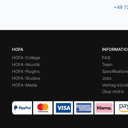
+49 7
HOFA
INFORMATI
HOFA-College
FAQ
HOFA-Akustik
Team
HOFA-Plugins
Spezifikation
HOFA-Studios
Jobs
HOFA-Media
Vertrag kündi
Über HOFA