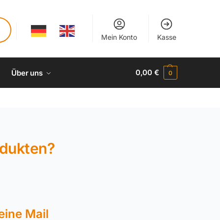
Mein Konto
Kasse
0,00
€
Über uns
0
odukten?
eine Mail