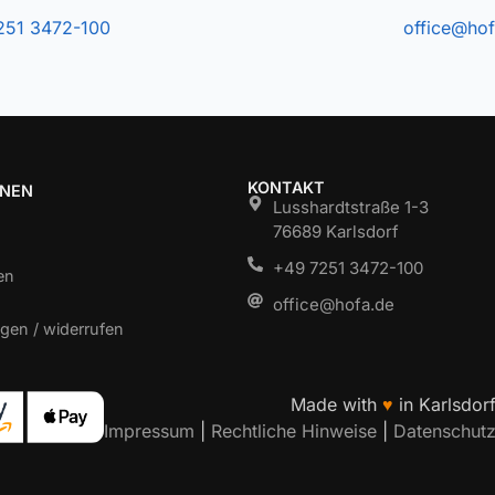
251 3472-100
office@hof
KONTAKT
ONEN
Lusshardtstraße 1-3
76689 Karlsdorf
+49 7251 3472-100
en
office@hofa.de
gen / widerrufen
Made with
♥
in Karlsdor
Impressum
|
Rechtliche Hinweise
|
Datenschut