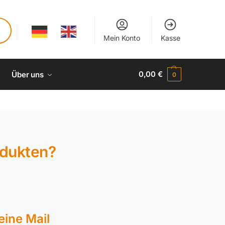
Mein Konto
Kasse
0,00
€
Über uns
0
odukten?
eine Mail