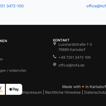
251 3472-100
office@hof
KONTAKT
ONEN
Lusshardtstraße 1-3
76689 Karlsdorf
+49 7251 3472-100
en
office@hofa.de
gen / widerrufen
Made with
♥
in Karlsdor
Impressum
|
Rechtliche Hinweise
|
Datenschut