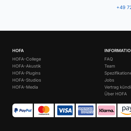
+49 7
HOFA
INFORMATI
HOFA-College
FAQ
HOFA-Akustik
Team
HOFA-Plugins
Spezifikation
HOFA-Studios
Jobs
HOFA-Media
Vertrag kündi
Über HOFA