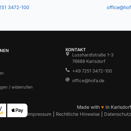
251 3472-100
office@hof
KONTAKT
ONEN
Lusshardtstraße 1-3
76689 Karlsdorf
+49 7251 3472-100
en
office@hofa.de
gen / widerrufen
Made with
♥
in Karlsdor
Impressum
|
Rechtliche Hinweise
|
Datenschut