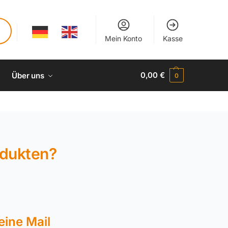
Mein Konto
Kasse
0,00
€
Über uns
0
odukten?
eine Mail