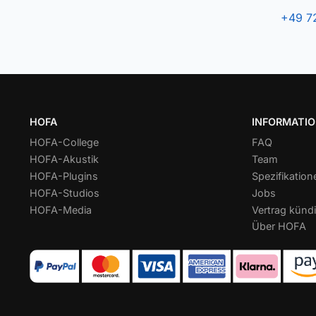
+49 7
HOFA
INFORMATI
HOFA-College
FAQ
HOFA-Akustik
Team
HOFA-Plugins
Spezifikation
HOFA-Studios
Jobs
HOFA-Media
Vertrag kündi
Über HOFA