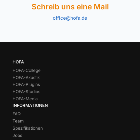
Schreib uns eine Mail
office@hofa.de
HOFA
HOFA-College
HOFA-Akustik
HOFA-Plugins
HOFA-Studios
HOFA-Media
INFORMATIONEN
FAQ
Team
Spezifikationen
Jobs