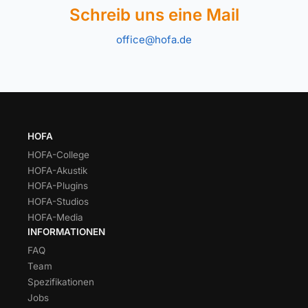
Schreib uns eine Mail
office@hofa.de
HOFA
HOFA-College
HOFA-Akustik
HOFA-Plugins
HOFA-Studios
HOFA-Media
INFORMATIONEN
FAQ
Team
Spezifikationen
Jobs