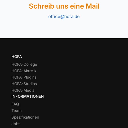
Schreib uns eine Mail
office@hofa.de
HOFA
HOFA-College
HOFA-Akustik
HOFA-Plugins
HOFA-Studios
HOFA-Media
INFORMATIONEN
FAQ
Team
Spezifikationen
Jobs