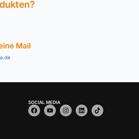
odukten?
eine Mail
a.de
SOCIAL MEDIA