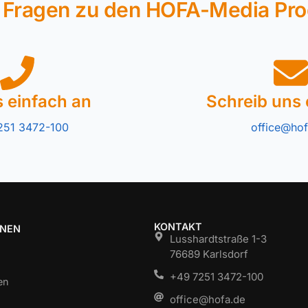
 Fragen zu den HOFA-Media Pr
s einfach an
Schreib uns 
251 3472-100
office@hof
KONTAKT
ONEN
Lusshardtstraße 1-3
76689 Karlsdorf
+49 7251 3472-100
en
office@hofa.de