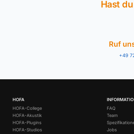
Hast du
Ruf un
+49 7
HOFA
INFORMATI
HOFA-College
FAQ
HOFA-Akustik
Team
HOFA-Plugins
Spezifikation
HOFA-Studios
Jobs