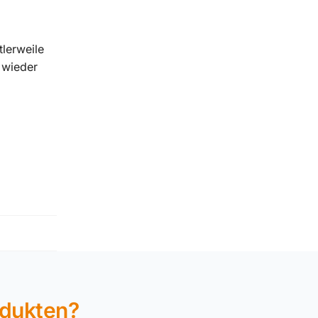
lerweile
 wieder
odukten?