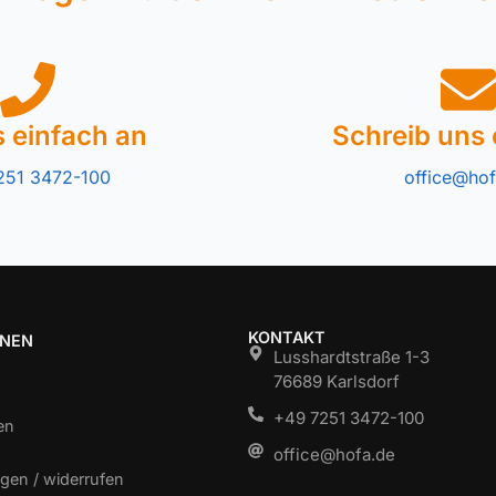
s einfach an
Schreib uns 
251 3472-100
office@hof
KONTAKT
ONEN
Lusshardtstraße 1-3
76689 Karlsdorf
+49 7251 3472-100
en
office@hofa.de
gen / widerrufen