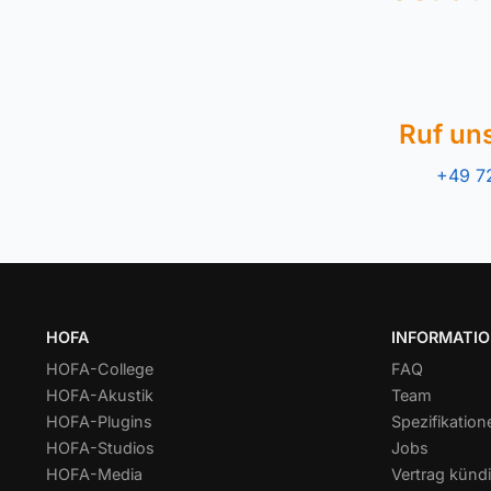
Ruf un
+49 7
HOFA
INFORMATI
HOFA-College
FAQ
HOFA-Akustik
Team
HOFA-Plugins
Spezifikation
HOFA-Studios
Jobs
HOFA-Media
Vertrag kündi