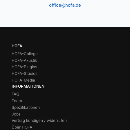
office@hofa.de
HOFA
HOFA-College
HOFA-Akustik
HOFA-Plugins
HOFA-Studios
HOFA-Media
INFORMATIONEN
FAQ
Team
Spezifikationen
Jobs
Vertrag kündigen / widerrufen
Über HOFA